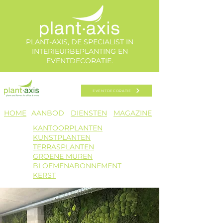
PLANT-AXIS, DE SPECIALIST IN
INTERIEURBEPLANTING EN
EVENTDECORATIE.
EVENTDECORATIE
HOME​
AANBOD​
DIENSTEN
MAGAZINE
KANTOORPLANTEN
KUNSTPLANTEN
TERRASPLANTEN
GROENE MUREN
BLOEMENAB
ONNEMENT
KERST