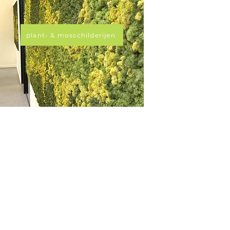
plant- & mosschilderijen