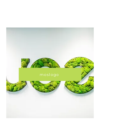
moslogo