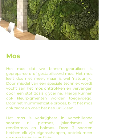
Mos
Het mos dat we binnen gebruiken, is
geprepareerd of gestabiliseerd mos. Het mos
leeft dus niet meer, maar is wel ‘natuurlijk’.
Door middel van een speciale techniek wordt
vocht aan het mos onttrokken en vervangen
door een stof zoals glycerine. Hierbij kunnen
ook kleurpigmenten worden toegevoegd.
Door het mummieficatie proces, blijft het mos
ook zacht en voelt het natuurlijk aan.
Het mos is verkrijgbaar in verschillende
soorten nl. platmos, ijslandsmos of
rendiermos en bolmos. Deze 3 soorten
hebben elk zijn eigenschappen, ontdek meer
op onze technische fiche.