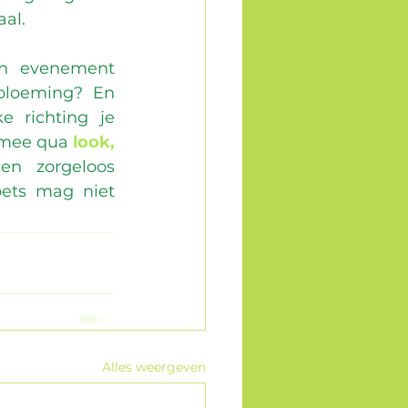
aal.
en evenement 
bloeming? En 
 richting je 
 mee qua 
look, 
en zorgeloos 
oets mag niet 
Alles weergeven