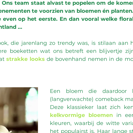
 Ons team staat alvast te popelen om de kom
enementen te voorzien van bloemen én planten. 
even op het eerste. En dan vooral welke floral
tland ...
k, die jarenlang zo trendy was, is stilaan aan h
e boeketten wat ons betreft een blijvertje zij
at 
strakke looks
 de bovenhand nemen in de mo
Een bloem die daardoor h
(langverwachte) comeback maa
kelkvormige bloemen
 in ee
kleuren, waarbij de witte vari
het populairst is. Haar lange s