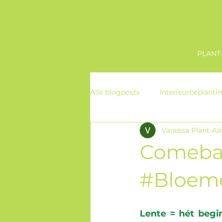
PLANT-
Alle blogposts
Interieurbeplanti
Vanessa Plant-Ax
Comebac
#Bloem
Lente = hét begin