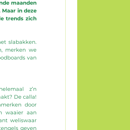
ende maanden 
Maar in deze 
e trends zich 
et slabakken. 
n, merken we 
odboards van 
elemaal z’n 
kt? De calla! 
Deze klassieker laat zich kenmerken door 
n waaier aan 
ant weliswaar 
tengels geven 