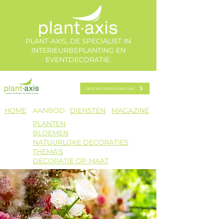
PLANT-AXIS, DE SPECIALIST IN
INTERIEURBEPLANTING EN
EVENTDECORATIE.
INTERIEURBEPLANTING
HOME​
AANBOD​
DIENSTEN
MAGAZINE
PLANTEN
BLOEMEN
NATUURLIJKE DECORATIES
THEMA'S
DECORATIE OP MAAT