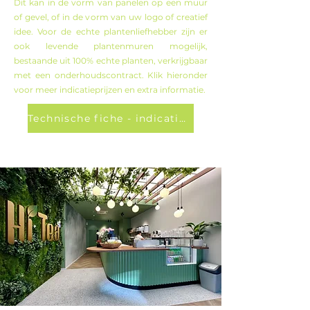
Dit kan in de vorm van panelen op een muur
of gevel, of in de vorm van uw logo of creatief
idee. Voor de echte plantenliefhebber zijn er
ook levende plantenmuren mogelijk,
bestaande uit 100% echte planten, verkrijgbaar
met een onderhoudscontract. Klik hieronder
voor meer indicatieprijzen en extra informatie.
Technische fiche - indicatieprijzen