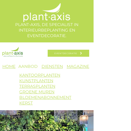
PLANT-AXIS, DE SPECIALIST IN
INTERIEURBEPLANTING EN
EVENTDECORATIE.
EVENTDECORATIE
HOME​
AANBOD​
DIENSTEN
MAGAZINE
KANTOORPLANTEN
KUNSTPLANTEN
TERRASPLANTEN
GROENE MUREN
BLOEMENAB
ONNEMENT
KERST