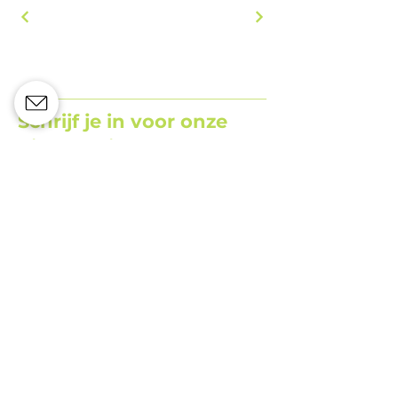
Schrijf je in voor onze
nieuwsbrief
Adres
Lichtenberglaan 2096
3800 Sint-Truiden
Telefoon